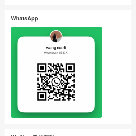
New Dior Cigale Pink Calfski
2026 New Dior Cigale Glacie
n Origami Bow Handbag
r Blue Calfskin Handbag Hon
g Kong
Dior Mini Lady D-Joy Bow Bl
Dior Mini Lady D-Joy Bow Cr
ack Lambskin Handbag Wea
eam Apricot Lambskin Hand
ring Photos Malaysia
bag Wearing Shots
评论
搶沙發
評論前必須登入！
WhatsApp