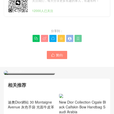
关注我们，每天分享更多有趣的事儿，有趣有料！
12000人已关注
分享到：






贊(
0
)

Dior 迪奧女包 新加坡官方旗
艦店價格與圖片與真假查詢
Tote 菜籃子
Dior 迪奧包包日本官方網站
價格多少錢 經典Oblique迷