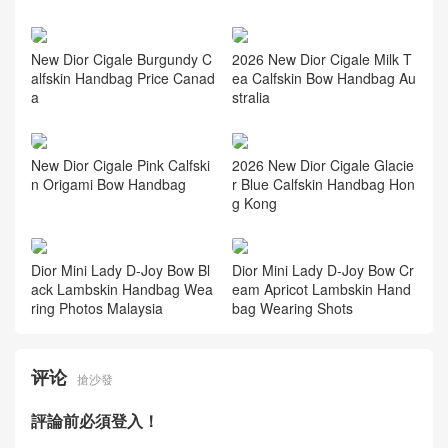
你雙肩包
相关推荐
New Dior Collection Cigale Bl
ack Calfskin Bow Handbag S
audi Arabia
迪奧Dior網站 30 Montaigne
Avenue 灰色手袋 光面牛皮革
New Dior Cigale Burgundy C
2026 New Dior Cigale Milk T
alfskin Handbag Price Canad
ea Calfskin Bow Handbag Au
a
stralia