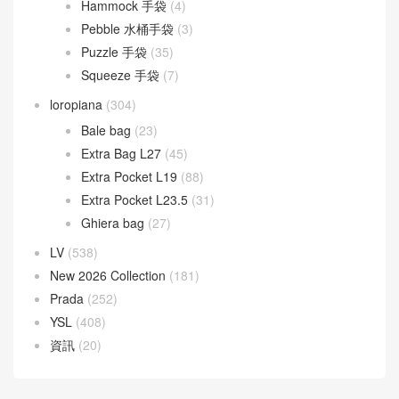
Baguette
(51)
By The Way
(23)
Fendigraphy
(18)
Peekaboo
(107)
Sunshine
(10)
Goyard
(523)
Gucci
(270)
LOEWE
(349)
Cubi 斜挎包
(20)
Flamenco 手袋
(23)
Gate 手袋
(8)
Goya 手袋
(14)
Hammock 手袋
(4)
Pebble 水桶手袋
(3)
Puzzle 手袋
(35)
Squeeze 手袋
(7)