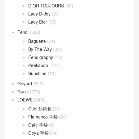
Loop 斜挎包
(4)
Parachute Bag
(10)
Sardine Hobo
(4)
Wallace Bag
(10)
Celine
(340)
Chanel
(669)
Dior
(508)
30 Montaigne
(9)
Dior Bobby
(4)
Dior Book Tote
(2)
Dior Caro
(15)
Dior Groove
(1)
Dior Saddle
(1)
DIOR TOUJOURS
(30)
Lady D-Joy
(26)
Lady Dior
(37)
Fendi
(582)