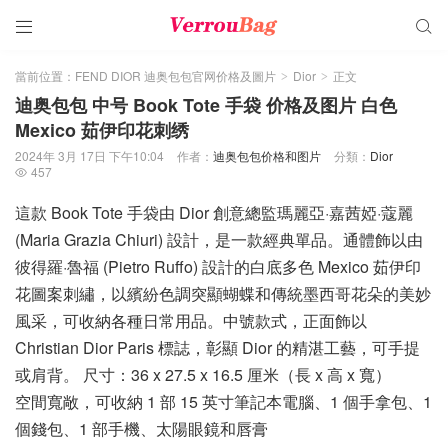


當前位置：
FEND DIOR 迪奥包包官网价格及圖片
Dior
正文
>
>
迪奥包包 中号 Book Tote 手袋 价格及图片 白色
Mexico 茹伊印花刺绣
2024年 3月 17日 下午10:04
作者：
迪奥包包价格和图片
分類：
Dior
457

這款 Book Tote 手袋由 Dior 創意總監瑪麗亞·嘉茜婭·蔻麗
(Maria Grazia Chiuri) 設計，是一款經典單品。通體飾以由
彼得羅·魯福 (Pietro Ruffo) 設計的白底多色 Mexico 茹伊印
花圖案刺繡，以繽紛色調突顯蝴蝶和傳統墨西哥花朵的美妙
風采，可收納各種日常用品。中號款式，正面飾以
Christian Dior Paris 標誌，彰顯 Dior 的精湛工藝，可手提
或肩背。 尺寸：36 x 27.5 x 16.5 厘米（長 x 高 x 寬）
空間寬敞，可收納 1 部 15 英寸筆記本電腦、1 個手拿包、1
個錢包、1 部手機、太陽眼鏡和唇膏