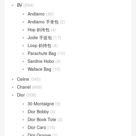
文章類目
BV
(594)
Andiamo
(30)
Andiamo 手拿包
(2)
Hop 斜挎包
(4)
Jodie 手提包
(17)
Loop 斜挎包
(4)
Parachute Bag
(10)
Sardine Hobo
(4)
Wallace Bag
(10)
Celine
(340)