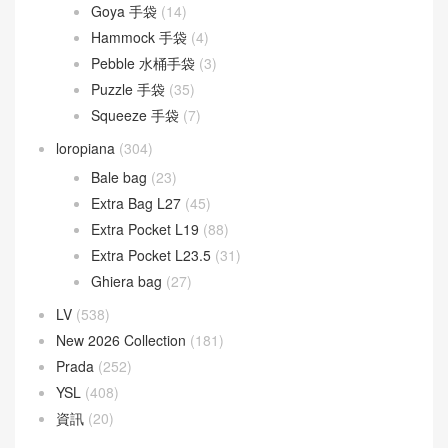
Sunshine
(10)
Goyard
(523)
Gucci
(270)
LOEWE
(349)
Cubi 斜挎包
(20)
Flamenco 手袋
(23)
Gate 手袋
(8)
Goya 手袋
(14)
Hammock 手袋
(4)
Pebble 水桶手袋
(3)
Puzzle 手袋
(35)
Squeeze 手袋
(7)
loropiana
(304)
Bale bag
(23)
Extra Bag L27
(45)
Extra Pocket L19
(88)
Extra Pocket L23.5
(31)