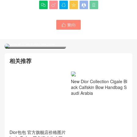






贊(
0
)

Dior女包 官網代購多少錢
Diorstar Hobo 鏈條手袋 黑
色褶皺牛皮革超大藤格紋
Dior迪奧包包 新加坡官網價
格圖片查詢大全 24新款薯條
包
相关推荐