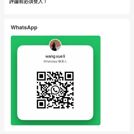
Dior Mini Lady D-Joy Bow Bl
Dior Mini Lady D-Joy Bow Cr
ack Lambskin Handbag Wea
eam Apricot Lambskin Hand
ring Photos Malaysia
bag Wearing Shots
评论
搶沙發
評論前必須登入！
WhatsApp