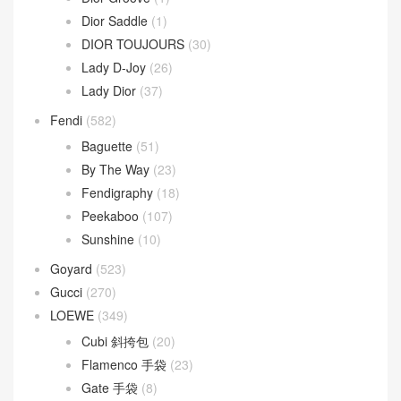
Chanel
(669)
Dior
(508)
30 Montaigne
(9)
Dior Bobby
(4)
Dior Book Tote
(2)
Dior Caro
(15)
Dior Groove
(1)
Dior Saddle
(1)
DIOR TOUJOURS
(30)
Lady D-Joy
(26)
Lady Dior
(37)
Fendi
(582)
Baguette
(51)
By The Way
(23)
Fendigraphy
(18)
Peekaboo
(107)