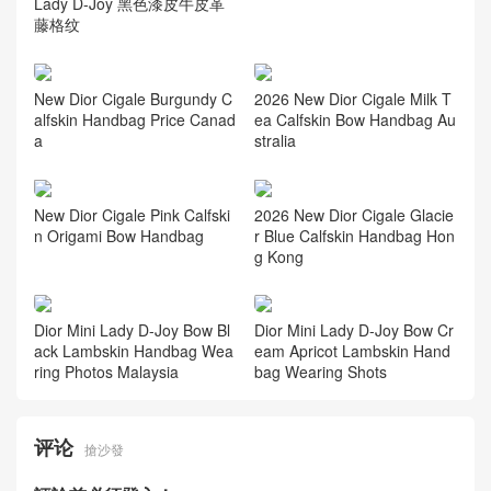
New Dior Collection Cigale Bl
ack Calfskin Bow Handbag S
audi Arabia
Dior包包 官方旗舰店价格图片
Lady D-Joy 黑色漆皮牛皮革
藤格纹
New Dior Cigale Burgundy C
2026 New Dior Cigale Milk T
alfskin Handbag Price Canad
ea Calfskin Bow Handbag Au
a
stralia
New Dior Cigale Pink Calfski
2026 New Dior Cigale Glacie
n Origami Bow Handbag
r Blue Calfskin Handbag Hon
g Kong