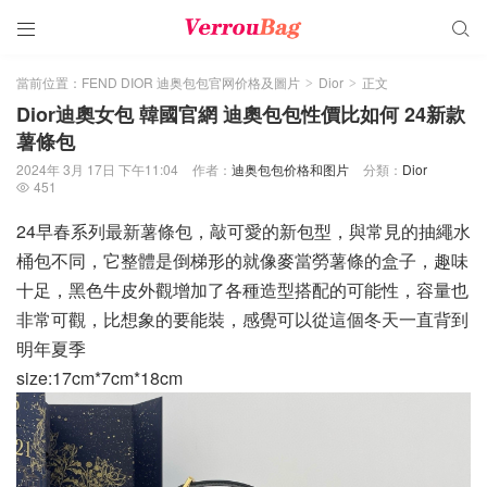


當前位置：
FEND DIOR 迪奥包包官网价格及圖片
Dior
正文
>
>
Dior迪奧女包 韓國官網 迪奧包包性價比如何 24新款
薯條包
2024年 3月 17日 下午11:04
作者：
迪奥包包价格和图片
分類：
Dior
451

24早春系列最新薯條包，敲可愛的新包型，與常見的抽繩水
桶包不同，它整體是倒梯形的就像麥當勞薯條的盒子，趣味
十足，黑色牛皮外觀增加了各種造型搭配的可能性，容量也
非常可觀，比想象的要能裝，感覺可以從這個冬天一直背到
明年夏季
size:17cm*7cm*18cm