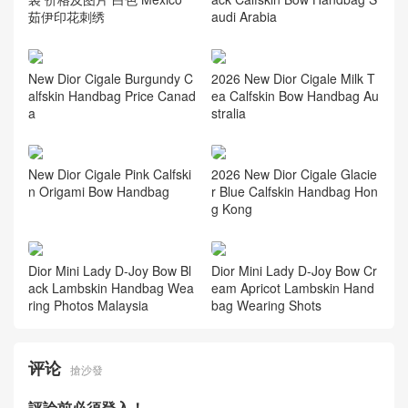
錢 Lady Dior 黑色超迷你手
袋
相关推荐
迪奥包包 中号 Book Tote 手
New Dior Collection Cigale Bl
袋 价格及图片 白色 Mexico
ack Calfskin Bow Handbag S
茹伊印花刺绣
audi Arabia
New Dior Cigale Burgundy C
2026 New Dior Cigale Milk T
alfskin Handbag Price Canad
ea Calfskin Bow Handbag Au
a
stralia
New Dior Cigale Pink Calfski
2026 New Dior Cigale Glacie
n Origami Bow Handbag
r Blue Calfskin Handbag Hon
g Kong