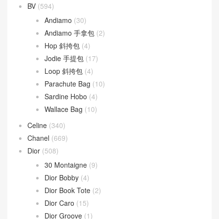
文章類目
BV
(594)
Andiamo
(30)
Andiamo 手拿包
(2)
Hop 斜挎包
(4)
Jodie 手提包
(17)
Loop 斜挎包
(4)
Parachute Bag
(10)
Sardine Hobo
(4)
Wallace Bag
(10)
Celine
(340)