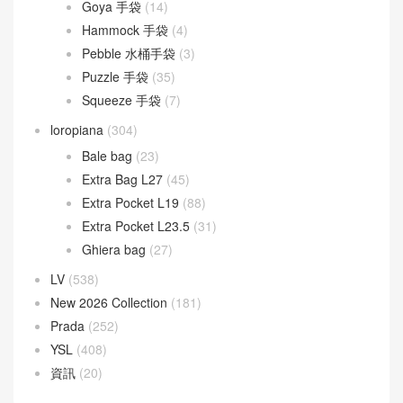
Goyard
(523)
Gucci
(270)
LOEWE
(349)
Cubi 斜挎包
(20)
Flamenco 手袋
(23)
Gate 手袋
(8)
Goya 手袋
(14)
Hammock 手袋
(4)
Pebble 水桶手袋
(3)
Puzzle 手袋
(35)
Squeeze 手袋
(7)
loropiana
(304)
Bale bag
(23)
Extra Bag L27
(45)
Extra Pocket L19
(88)
Extra Pocket L23.5
(31)