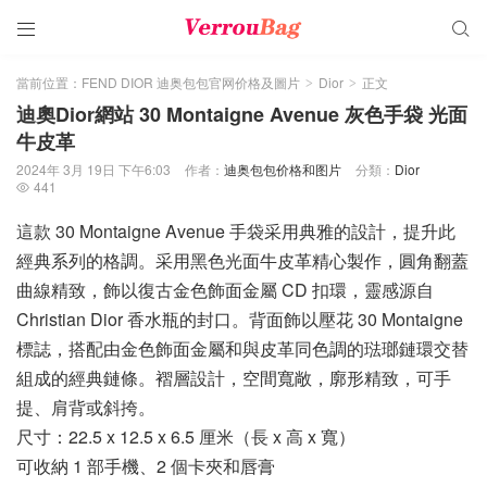


當前位置：
FEND DIOR 迪奥包包官网价格及圖片
Dior
正文
>
>
迪奧Dior網站 30 Montaigne Avenue 灰色手袋 光面
牛皮革
2024年 3月 19日 下午6:03
作者：
迪奥包包价格和图片
分類：
Dior
441

這款 30 Montaigne Avenue 手袋采用典雅的設計，提升此
經典系列的格調。采用黑色光面牛皮革精心製作，圓角翻蓋
曲線精致，飾以復古金色飾面金屬 CD 扣環，靈感源自
Christian Dior 香水瓶的封口。背面飾以壓花 30 Montaigne
標誌，搭配由金色飾面金屬和與皮革同色調的琺瑯鏈環交替
組成的經典鏈條。褶層設計，空間寬敞，廓形精致，可手
提、肩背或斜挎。
尺寸：22.5 x 12.5 x 6.5 厘米（長 x 高 x 寬）
可收納 1 部手機、2 個卡夾和唇膏