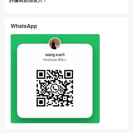
Dior Mini Lady D-Joy Bow Bl
Dior Mini Lady D-Joy Bow Cr
ack Lambskin Handbag Wea
eam Apricot Lambskin Hand
ring Photos Malaysia
bag Wearing Shots
评论
搶沙發
評論前必須登入！
WhatsApp