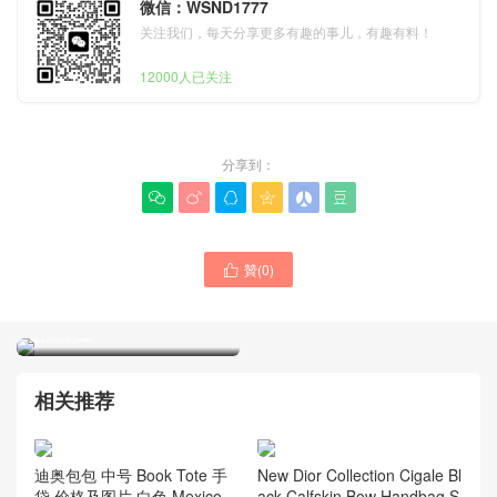
微信：WSND1777
关注我们，每天分享更多有趣的事儿，有趣有料！
12000人已关注
分享到：






贊(
0
)
Dior女包 Book Tote 手袋 香

港官方代購多少錢 灰色 小號
老虎刺繡
迪奧女包 中國官網代購多少