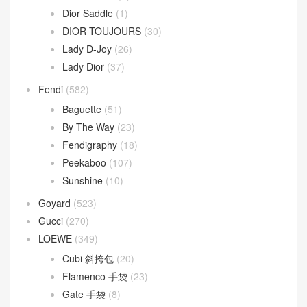
Chanel
(669)
Dior
(508)
30 Montaigne
(9)
Dior Bobby
(4)
Dior Book Tote
(2)
Dior Caro
(15)
Dior Groove
(1)
Dior Saddle
(1)
DIOR TOUJOURS
(30)
Lady D-Joy
(26)
Lady Dior
(37)
Fendi
(582)
Baguette
(51)
By The Way
(23)
Fendigraphy
(18)
Peekaboo
(107)
Sunshine
(10)