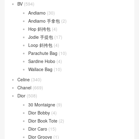
文章類目
BV
(594)
Andiamo
(30)
Andiamo 手拿包
(2)
Hop 斜挎包
(4)
Jodie 手提包
(17)
Loop 斜挎包
(4)
Parachute Bag
(10)
Sardine Hobo
(4)
Wallace Bag
(10)
Celine
(340)
Chanel
(669)