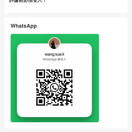
Dior Mini Lady D-Joy Bow Bl
Dior Mini Lady D-Joy Bow Cr
ack Lambskin Handbag Wea
eam Apricot Lambskin Hand
ring Photos Malaysia
bag Wearing Shots
评论
搶沙發
評論前必須登入！
WhatsApp