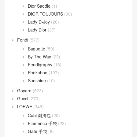
Dior
(508)
30 Montaigne
(9)
Dior Bobby
(4)
Dior Book Tote
(2)
Dior Caro
(15)
Dior Groove
(1)
Dior Saddle
(1)
DIOR TOUJOURS
(30)
Lady D-Joy
(26)
Lady Dior
(37)
Fendi
(577)
Baguette
(50)
By The Way
(23)
Fendigraphy
(18)
Peekaboo
(107)
Sunshine
(10)