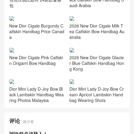
audi Arabia
Dior迪奧女包 韓國官網 迪奧
包包性價比如何 24新款薯條
包
New Dior Cigale Burgundy C
2026 New Dior Cigale Milk T
alfskin Handbag Price Canad
ea Calfskin Bow Handbag Au
a
stralia
New Dior Cigale Pink Calfski
2026 New Dior Cigale Glacie
n Origami Bow Handbag
r Blue Calfskin Handbag Hon
g Kong