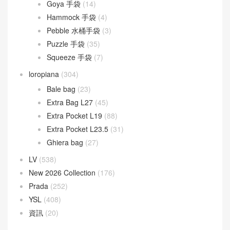
Goyard
(523)
Gucci
(270)
LOEWE
(349)
Cubi 斜挎包
(20)
Flamenco 手袋
(23)
Gate 手袋
(8)
Goya 手袋
(14)
Hammock 手袋
(4)
Pebble 水桶手袋
(3)
Puzzle 手袋
(35)
Squeeze 手袋
(7)
loropiana
(304)
Bale bag
(23)
Extra Bag L27
(45)
Extra Pocket L19
(88)
Extra Pocket L23.5
(31)
Ghiera bag
(27)