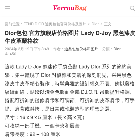


當前位置：
FEND DIOR 迪奥包包官网价格及圖片
Dior
正文
>
>
Dior包包 官方旗舰店价格图片 Lady D-Joy 黑色漆皮
牛皮革藤格纹
2024年 3月 19日 下午8:49
作者：
迪奥包包价格和图片
分類：
Dior
450

這款 Lady D-Joy 超迷你手袋凸顯 Lady Dior 系列的簡約美
學，集中體現了 Dior 對優雅和美麗的深刻洞見。采用黑色
漆皮牛皮革精心製作，時髦典雅的設計經久不衰。飾以藤格
紋緝面線，點綴以淺金色飾面金屬 D.I.O.R. 吊飾提升格調。
搭配可拆卸的鏈條肩帶和可調節、可拆卸的皮革肩帶，可手
提、肩背或斜挎，是日常或晚裝造型的理想之選。
尺寸：16 x 9 x 5 厘米（長 x 高 x 寬）
可收納一部手機、一個卡夾和唇膏
肩帶長度：92 – 108 厘米