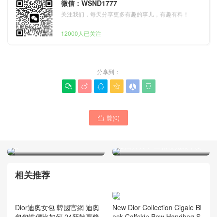
微信：WSND1777
关注我们，每天分享更多有趣的事儿，有趣有料！
12000人已关注
分享到：






贊(
0
)

Dior包包 官方旗艦店價格多
少錢 Lady D-Joy 超迷你手
Dior迪奧包包 官方網站價格
袋
及圖片大全 三格啞光黑牛皮
相关推荐
New Dior Collection Cigale Bl
ack Calfskin Bow Handbag S